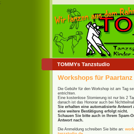
;
TOMMYs Tanzstudio
Workshops für Paartanz
Die Gebühr für den Workshop ist am Tag sel
entrichten.
Eine kostenlose Stornierung ist nur bis 2 T
danach ist das Honorar auch bei Nichtteiln
Sie erhalten eine automatisierte Antwort
eine weitere Bestätigung erfolgt nicht.
Schauen Sie bitte auch in Ihrem Spam-O
Antwort nach.
Die Anmeldung schreiben Sie bitte an:
wor
tanzstudio.de