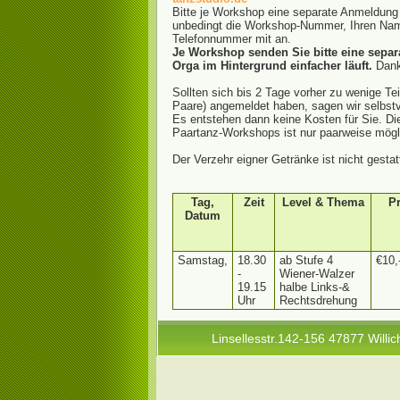
Bitte je Workshop eine separate Anmeldung
unbedingt die Workshop-Nummer, Ihren Nam
Telefonnummer mit an.
Je Workshop senden Sie bitte eine separa
Orga im Hintergrund einfacher läuft.
Danke
Sollten sich bis 2 Tage vorher zu wenige Te
Paare) angemeldet haben, sagen wir selbstv
Es entstehen dann keine Kosten für Sie. Di
Paartanz-Workshops ist nur paarweise mögl
Der Verzehr eigner Getränke ist nicht gestat
Tag,
Zeit
Level & Thema
Pr
Datum
Samstag,
18.30
ab Stufe 4
€10,
-
Wiener-Walzer
19.15
halbe Links-&
Uhr
Rechtsdrehung
Linsellesstr.142-156 47877 Willic