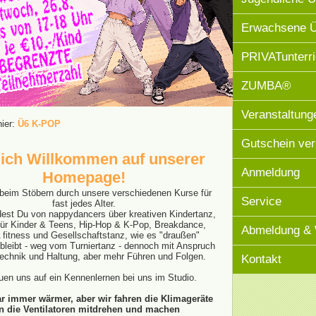
Erwachsene 
PRIVATunterri
ZUMBA®
Veranstaltung
hier:
Ü6 K-POP
Gutschein ve
lich Willkommen auf unserer
Anmeldung
Homepage!
beim Stöbern durch unsere verschiedenen Kurse für
Service
fast jedes Alter.
dest Du von nappydancers über kreativen Kindertanz,
r Kinder & Teens, Hip-Hop & K-Pop, Breakdance,
Abmeldung & 
itness und Gesellschaftstanz, wie es "draußen"
bleibt - weg vom Turniertanz - dennoch mit Anspruch
 Technik und Haltung, aber mehr Führen und Folgen.
Kontakt
euen uns auf ein Kennenlernen bei uns im Studio.
r immer wärmer, aber wir fahren die Klimageräte
n die Ventilatoren mitdrehen und machen