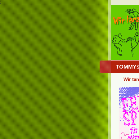
;
TOMMYs 
Wir ta