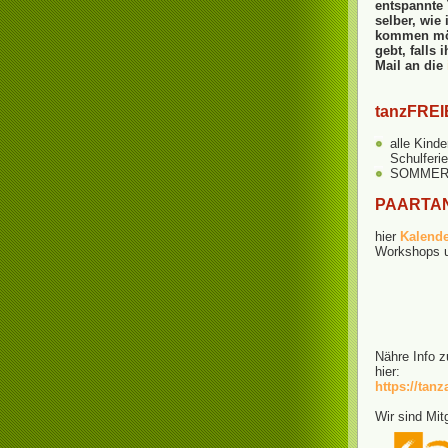
entspannte 
selber, wie
kommen möc
gebt, falls
Mail an die
tanzFREI
alle Kind
Schulferi
SOMMERpa
PAARTAN
hier
Kalend
Workshops u
Nähre Info z
hier:
https://tan
Wir sind Mit