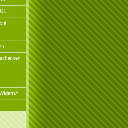
Ü21
cht
en
rschenken
Widerruf