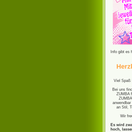
Info gibt es 
Herz
Viel Spaß 
Bei uns fin
ZUMBA fü
ZUMBA f
anwendbar 
an Stil,
Wir fr
Es wird zwa
hoch, lasse