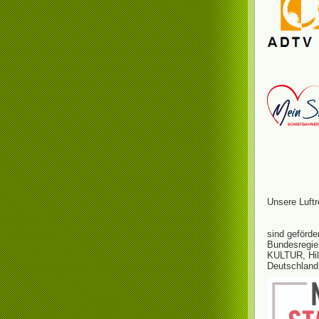
Unsere Luftr
sind geförde
Bundesregie
KULTUR, Hi
Deutschland