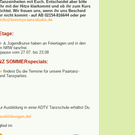
Tanzeinheiten mit Euch. Entscheidet aber bitte
 ihr mit der Hitze klarkommt und ob ihr zum Kurs
htet. Wir freuen uns, wenn ihr uns Bescheid
 ihr nicht kommt - auf AB 02154-816644 oder per
info@tommys-tanzstudio.de
Etage:
er- & Jugendkurse haben an Feiertagen und in den
en NRW tanzfrei.
use vom 27.07. bis 23.08
Z SOMMERspecials:
er
findest Du die Termine für unsere Paartanz-
nd Tanzparties.
ur Ausbildung in einer ADTV Tanzschule erhältst Du
zausbildungen.de/
glied im