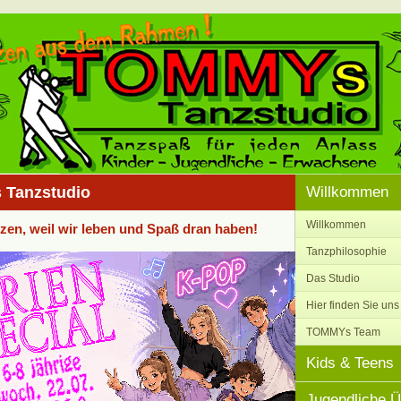
Tanzstudio
Willkommen
Willkommen
nzen, weil wir leben und Spaß dran haben!
Tanzphilosophie
Das Studio
Hier finden Sie uns
TOMMYs Team
Kids & Teens
Jugendliche 