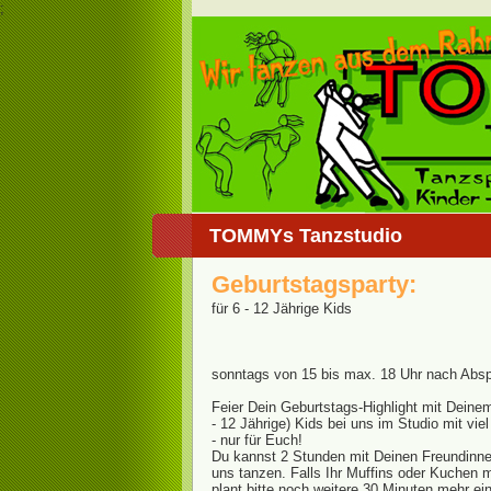
;
TOMMYs Tanzstudio
Geburtstagsparty:
für 6 - 12 Jährige Kids
sonntags von 15 bis max. 18 Uhr nach Abs
Feier Dein Geburtstags-Highlight mit Deinem
- 12 Jährige) Kids bei uns im Studio mit vie
- nur für Euch!
Du kannst 2 Stunden mit Deinen Freundinn
uns tanzen. Falls Ihr Muffins oder Kuchen 
plant bitte noch weitere 30 Minuten mehr ein