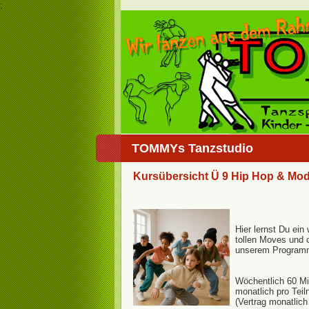
;
TOMMYs Tanzstudio
Kursübersicht Ü 9 Hip Hop & Mo
Hier lernst Du ein
tollen Moves und 
unserem Program
Wöchentlich 60 Min
monatlich pro Teil
(Vertrag monatlich