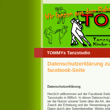
;
TOMMYs Tanzstudio
Datenschutzerklärung zu
facebook-Seite
Datenschutzerklärung
Herzlich willkommen auf der Facebook-Se
Tanzstudio in Willich. In dieser Datenschutz
wir die Nutzer unserer Seite über die Art, 
Zweck der Erhebung und der Verwendung p
Daten durch den Seitenbetreiber. Weiter erlä