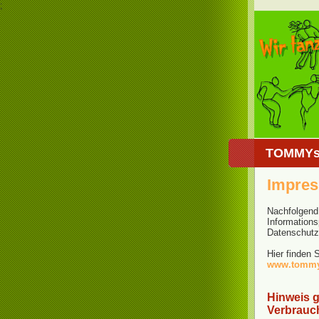
;
TOMMYs 
Impre
Nachfolgend
Informations
Datenschutz
Hier finden
www.tommys
Hinweis 
Verbrauch