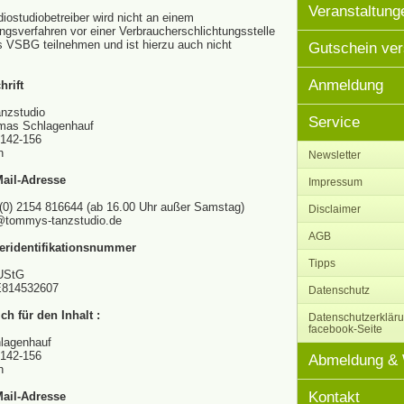
Veranstaltung
iostudiobetreiber wird nicht an einem
ungsverfahren vor einer Verbraucherschlichtungsstelle
s VSBG teilnehmen und ist hierzu auch nicht
Gutschein ve
Anmeldung
rift
zstudio
Service
mas Schlagenhauf
. 142-156
h
Newsletter
Mail-Adresse
Impressum
 (0) 2154 816644 (ab 16.00 Uhr außer Samstag)
Disclaimer
o@tommys-tanzstudio.de
AGB
eridentifikationsnummer
Tipps
 UStG
E814532607
Datenschutz
ch für den Inhalt :
Datenschutzerkläru
facebook-Seite
lagenhauf
. 142-156
Abmeldung & 
h
Kontakt
Mail-Adresse