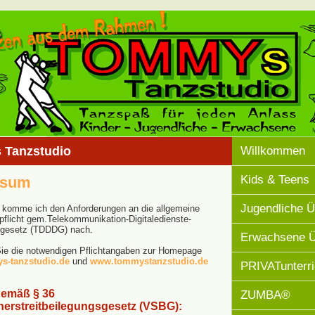
Tanzstudio
Willkommen
Kids & Teens
ssum
Jugendliche 
 komme ich den Anforderungen an die allgemeine
pflicht gem.Telekommunikation-Digitaledienste-
gesetz (TDDDG) nach.
Erwachsene 
 Sie die notwendigen Pflichtangaben zur Homepage
-tanzstudio.de
und
www.tommystanzstudio.de
PRIVATunterri
gemäß § 36
ZUMBA®
erstreitbeilegungsgesetz (VSBG):