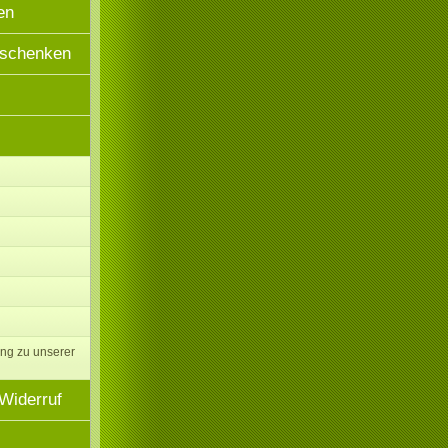
en
rschenken
ng zu unserer
Widerruf