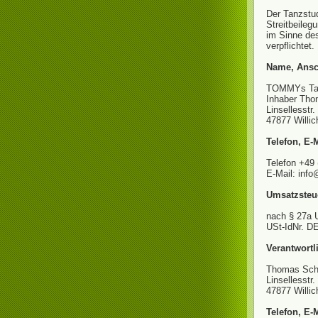
Der Tanzstud
Streitbeileg
im Sinne de
verpflichtet.
Name, Ansch
TOMMYs Tan
Inhaber Tho
Linsellesstr
47877 Willic
Telefon, E-
Telefon +49
E-Mail: inf
Umsatzsteu
nach § 27a
USt-IdNr. D
Verantwortli
Thomas Sch
Linsellesstr
47877 Willic
Telefon, E-