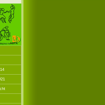
Ü14
Ü21
cht